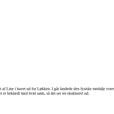
rafiet
træt af Line i havet ud for Løkken. I går landede den fysiske medalje vo
t er beklædt med hvid satin, så det ser ret eksklusivt ud.