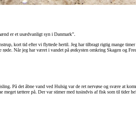
mænd er et usædvanligt syn i Danmark”.
strup, kort tid efter vi flyttede hertil. Jeg har tilbragt rigtig mange ti
de røde. Når jeg har været i vandet på østkysten omkring Skagen og Fre
risling. På det åbne vand ved Hulsig var de ret nervøse og svære at k
e meget tættere på. Der var stimer med tusindvis af fisk som til tider h