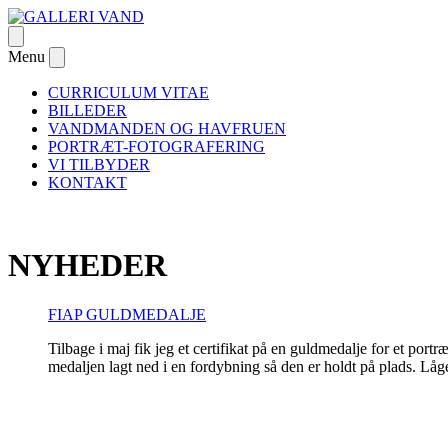
Skip
to
Open
GALLERI VAND
– om passion og Danmarks første galleri dedikeret til undervandsfotog
content
menu
Menu
Close
menu
CURRICULUM VITAE
BILLEDER
VANDMANDEN OG HAVFRUEN
PORTRÆT-FOTOGRAFERING
VI TILBYDER
KONTAKT
NYHEDER
FIAP GULDMEDALJE
Tilbage i maj fik jeg et certifikat på en guldmedalje for et por
medaljen lagt ned i en fordybning så den er holdt på plads. Låge