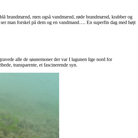
er og blå brandmænd, men også vandmænd, røde brandmænd, krabber og
n ser man forskel på dem og en vandmand…. En superfin dag med højt
egravede alle de søanemoner der var I lagunen lige nord for
bede, transparente, et fascinerende syn.