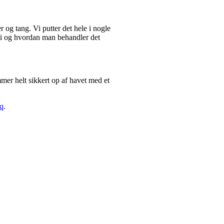
 og tang. Vi putter det hele i nogle
t i og hvordan man behandler det
mmer helt sikkert op af havet med et
q
.