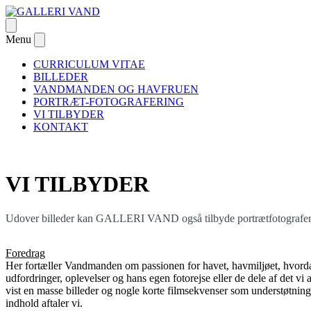
Skip
to
Open
GALLERI VAND
– om passion og Danmarks første galleri dedikeret til undervandsfotog
content
menu
Menu
Close
menu
CURRICULUM VITAE
BILLEDER
VANDMANDEN OG HAVFRUEN
PORTRÆT-FOTOGRAFERING
VI TILBYDER
KONTAKT
VI TILBYDER
Udover billeder kan GALLERI VAND også tilbyde portrætfotograferin
Foredrag
Her fortæller Vandmanden om passionen for havet, havmiljøet, hvordan 
udfordringer, oplevelser og hans egen fotorejse eller de dele af det vi a
vist en masse billeder og nogle korte filmsekvenser som understøtning 
indhold aftaler vi.