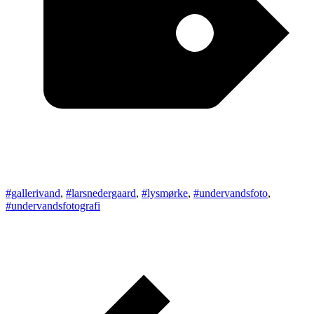
#gallerivand
,
#larsnedergaard
,
#lysmørke
,
#undervandsfoto
,
#undervandsfotografi
Indlægsnavigation