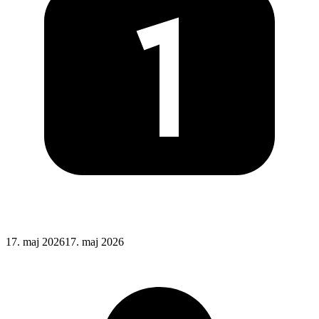
Posted
17. maj 2026
17. maj 2026
on
: