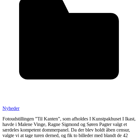
Posted
Nyheder
in
Fotoudstillingen ”Til Kanten”, som afholdes I Kunstpakhuset I Ikast,
:
havde i Malene Vinge, Ragne Sigmond og Søren Pagter valgt et
særdeles kompetent dommerpanel. Da der blev holdt åben censur,
valgte vi at tage turen derned, og fik to billeder med blandt de 42