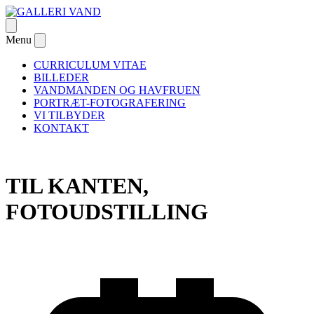
Skip
to
Open
GALLERI VAND
– om passion og Danmarks første galleri dedikeret til
content
menu
Menu
Close
undervandsfotografiet
menu
CURRICULUM VITAE
BILLEDER
VANDMANDEN OG HAVFRUEN
PORTRÆT-FOTOGRAFERING
VI TILBYDER
KONTAKT
TIL KANTEN,
FOTOUDSTILLING