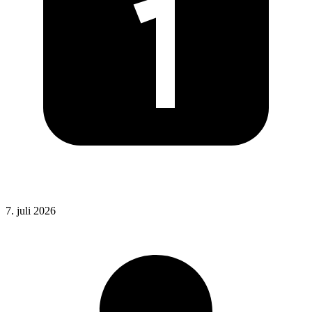
Posted
7. juli 2026
on
: