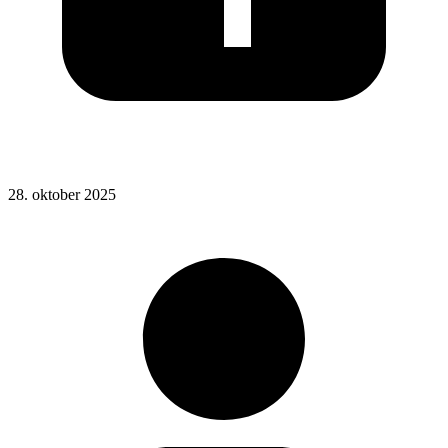
Posted
28. oktober 2025
on
: