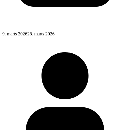
Posted
9. marts 2026
28. marts 2026
on
: