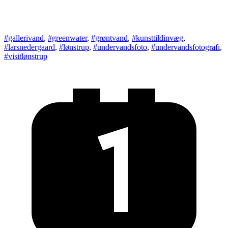
#gallerivand
,
#greenwater
,
#grøntvand
,
#kunsttildinvæg
,
#larsnedergaard
,
#lønstrup
,
#undervandsfoto
,
#undervandsfotografi
,
#visitlønstrup