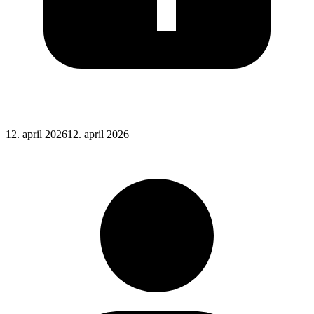
Posted
12. april 2026
12. april 2026
on
: