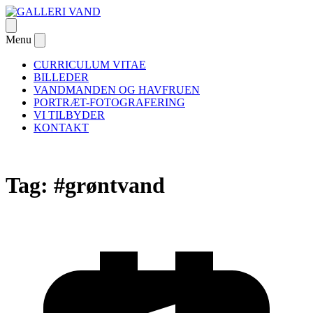
Skip
to
Open
GALLERI VAND
– om passion og Danmarks første galleri dedikeret til
content
menu
Menu
Close
undervandsfotografiet
menu
CURRICULUM VITAE
BILLEDER
VANDMANDEN OG HAVFRUEN
PORTRÆT-FOTOGRAFERING
VI TILBYDER
KONTAKT
Tag:
#grøntvand