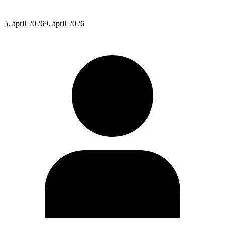
Posted
5. april 2026
9. april 2026
on
: