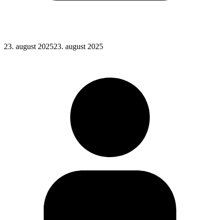
Posted
23. august 2025
23. august 2025
on
: