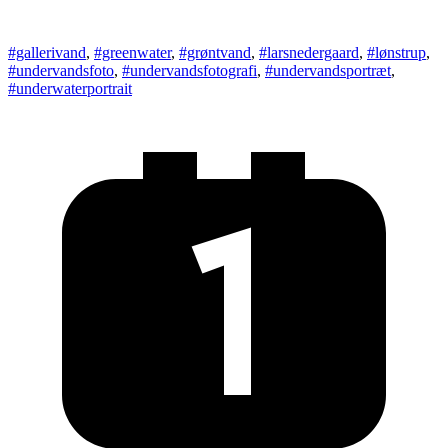
#gallerivand
,
#greenwater
,
#grøntvand
,
#larsnedergaard
,
#lønstrup
,
#undervandsfoto
,
#undervandsfotografi
,
#undervandsportræt
,
#underwaterportrait