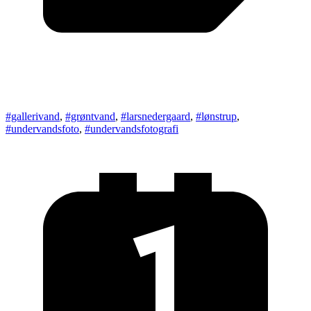
#gallerivand
,
#grøntvand
,
#larsnedergaard
,
#lønstrup
,
#undervandsfoto
,
#undervandsfotografi