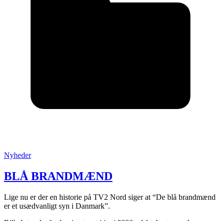
Posted
Nyheder
in
:
BLÅ BRANDMÆND
Lige nu er der en historie på TV2 Nord siger at “De blå brandmænd
er et usædvanligt syn i Danmark”.