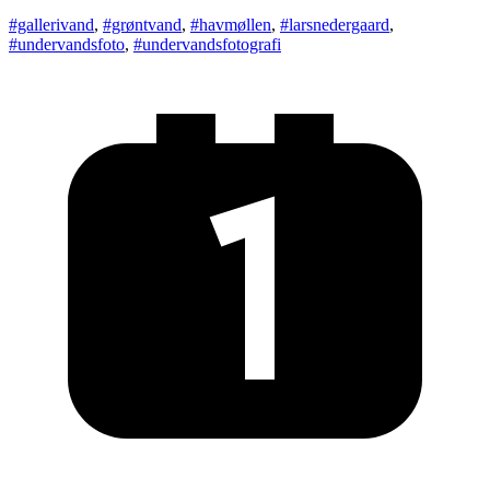
#gallerivand
,
#grøntvand
,
#havmøllen
,
#larsnedergaard
,
#undervandsfoto
,
#undervandsfotografi