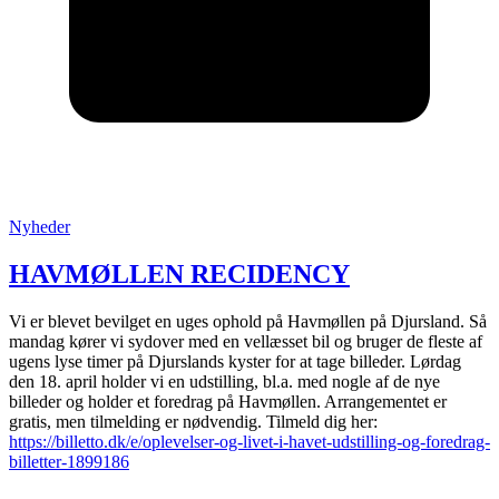
Posted
Nyheder
in
:
HAVMØLLEN RECIDENCY
Vi er blevet bevilget en uges ophold på Havmøllen på Djursland. Så
mandag kører vi sydover med en vellæsset bil og bruger de fleste af
ugens lyse timer på Djurslands kyster for at tage billeder. Lørdag
den 18. april holder vi en udstilling, bl.a. med nogle af de nye
billeder og holder et foredrag på Havmøllen. Arrangementet er
gratis, men tilmelding er nødvendig. Tilmeld dig her:
https://billetto.dk/e/oplevelser-og-livet-i-havet-udstilling-og-foredrag-
billetter-1899186