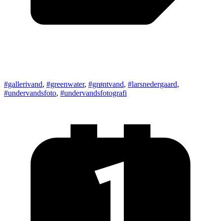
#gallerivand
,
#greenwater
,
#grøntvand
,
#larsnedergaard
,
#undervandsfoto
,
#undervandsfotografi