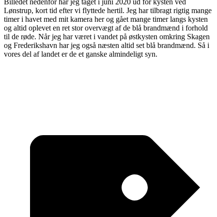
Billedet nedenfor har jeg taget i juni 2020 ud for kysten ved
Lønstrup, kort tid efter vi flyttede hertil. Jeg har tilbragt rigtig mange
timer i havet med mit kamera her og gået mange timer langs kysten
og altid oplevet en ret stor overvægt af de blå brandmænd i forhold
til de røde. Når jeg har været i vandet på østkysten omkring Skagen
og Frederikshavn har jeg også næsten altid set blå brandmænd. Så i
vores del af landet er de et ganske almindeligt syn.
T
: