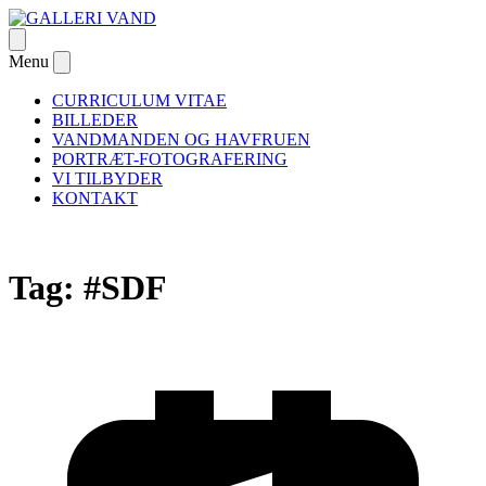
Skip
to
Open
GALLERI VAND
– om passion og Danmarks første galleri dedikeret til
content
menu
Menu
Close
undervandsfotografiet
menu
CURRICULUM VITAE
BILLEDER
VANDMANDEN OG HAVFRUEN
PORTRÆT-FOTOGRAFERING
VI TILBYDER
KONTAKT
Tag:
#SDF