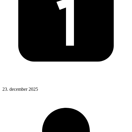
Posted
23. december 2025
on
: