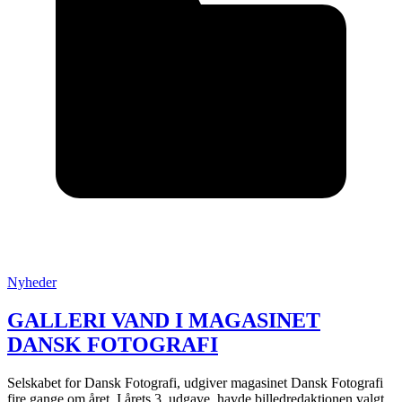
Posted
Nyheder
in
:
GALLERI VAND I MAGASINET
DANSK FOTOGRAFI
Selskabet for Dansk Fotografi, udgiver magasinet Dansk Fotografi
fire gange om året. I årets 3. udgave, havde billedredaktionen valgt