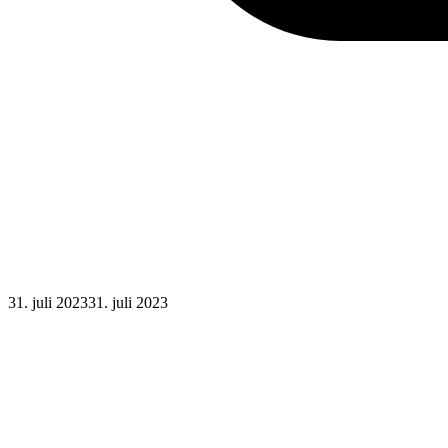
Posted
31. juli 2023
31. juli 2023
on
: