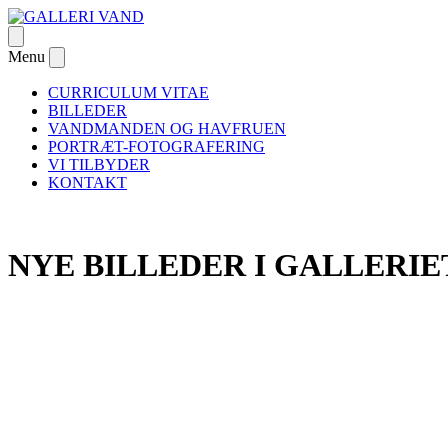
Skip
to
Open
GALLERI VAND
– om passion og Danmarks første galleri dedikeret til undervandsfotog
content
menu
Menu
Close
menu
CURRICULUM VITAE
BILLEDER
VANDMANDEN OG HAVFRUEN
PORTRÆT-FOTOGRAFERING
VI TILBYDER
KONTAKT
NYE BILLEDER I GALLERIE