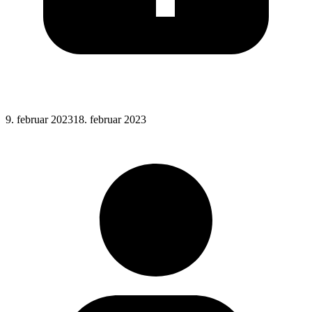
Posted
9. februar 2023
18. februar 2023
on
: