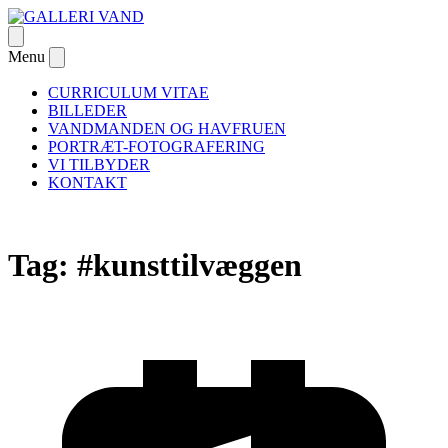
Skip
to
Open
GALLERI VAND
– om passion og Danmarks første galleri dedikeret til
content
menu
Menu
Close
undervandsfotografiet
menu
CURRICULUM VITAE
BILLEDER
VANDMANDEN OG HAVFRUEN
PORTRÆT-FOTOGRAFERING
VI TILBYDER
KONTAKT
Tag:
#kunsttilvæggen