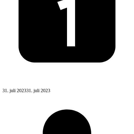
Posted
31. juli 2023
31. juli 2023
on
: