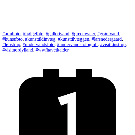
#artphoto
,
#bølgefoto
,
#gallerivand
,
#greenwater
,
#grøntvand
,
#kunstfoto
,
#kunsttildinvæg
,
#kunsttilvæggen
,
#larsnedergaard
,
#lønstrup
,
#undervandsfoto
,
#undervandsfotografi
,
#visitlønstrup
,
#visitnordylland
,
#wwfhavetkalder