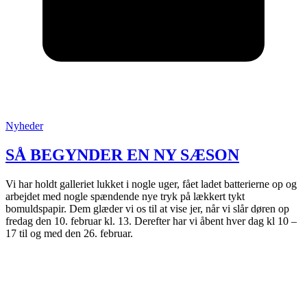
Posted
Nyheder
in
:
SÅ BEGYNDER EN NY SÆSON
Vi har holdt galleriet lukket i nogle uger, fået ladet batterierne op og
arbejdet med nogle spændende nye tryk på lækkert tykt
bomuldspapir. Dem glæder vi os til at vise jer, når vi slår døren op
fredag den 10. februar kl. 13. Derefter har vi åbent hver dag kl 10 –
17 til og med den 26. februar.
T
: