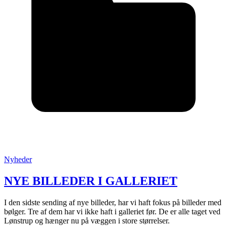
Posted
Nyheder
in
:
NYE BILLEDER I GALLERIET
I den sidste sending af nye billeder, har vi haft fokus på billeder med
bølger. Tre af dem har vi ikke haft i galleriet før. De er alle taget ved
Lønstrup og hænger nu på væggen i store størrelser.