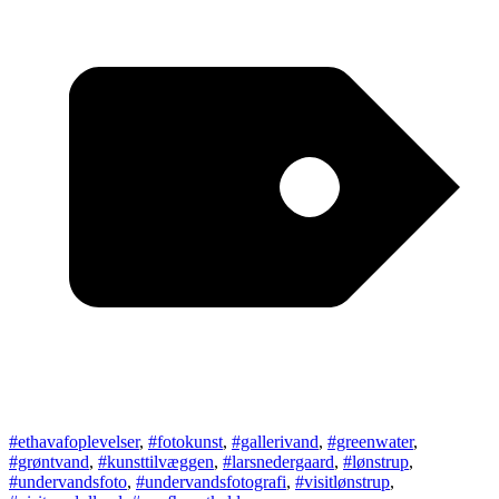
#ethavafoplevelser
,
#fotokunst
,
#gallerivand
,
#greenwater
,
#grøntvand
,
#kunsttilvæggen
,
#larsnedergaard
,
#lønstrup
,
#undervandsfoto
,
#undervandsfotografi
,
#visitlønstrup
,